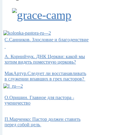
С.Санников. Злословие и благоденствие
А.
Корнийчук.
ДНК Церкви: какой мы
хотим видеть поместную церковь?
МакАртур.Следует ли восстанавливать
в служении впавших в грех пасторов?
О.Орищин. Главное для пастора -
ученичество
П.Марченко: Пастор
должен ставить
перед собой цель