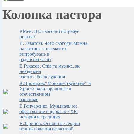
Колонка пастора
Р.Мен. Що сьогодні потребує
церква?
В. Заватскi. Чого сьогоднi можна
навчитися з пережитих
випробувань в
радянськi часи?
Е.Гукасов. Спів та музика, як
невідє'мна
частина богослужіння
К.Прохоров."Монашествующие" и
Христа ради юродивые в
отечественном
баптизме
Е.Гончаренко. Музыкальное
образование в церквах ЕХБ:
история и традиция
В.Зарипов. Основные теории
возникновения вселенной