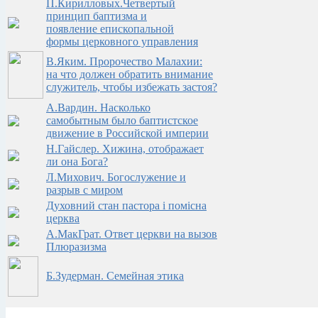
П.Кирилловых.Четвертый
принцип баптизма и
появление епископальной
формы церковного управления
В.Яким. Пророчество Малахии:
на что должен обратить внимание
служитель, чтобы избежать застоя?
А.Вардин. Насколько
самобытным было баптистское
движение в Российской империи
Н.Гайслер. Хижина, отображает
ли она Бога?
Л.Михович. Богослужение и
разрыв с миром
Духовний стан пастора i помiсна
церква
А.МакГрат. Ответ церкви на вызов
Плюразизма
Б.Зудерман. Семейная этика