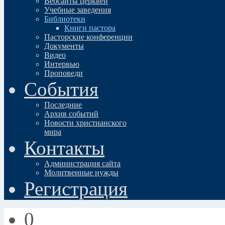
Вебсайты церквей
Учебные заведения
Библиотеки
Книги пастора
Пасторские конференции
Документы
Видео
Интервью
Проповеди
События
Последние
Архив событий
Новости христианского
мира
Контакты
Администрация сайта
Молитвенные нужды
Регистрация
0