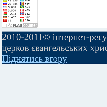
2010-2011© інтернет-ресу
церков євангельських хри
Піднятись вгору