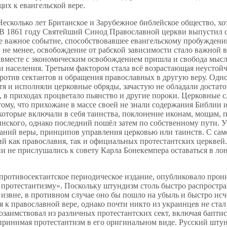
их к евангельской вере.
есколько лет Британское и Зарубежное библейское общество, хо
. В 1861 году Святейший Синод Православной церкви выпустил 
е важное событие, способствовавшее евангельскому пробуждению 
ем не менее, освобождение от рабской зависимости стало важной 
А вместе с экономическим освобождением пришла и свобода мыс
и населения. Третьим фактором стала всё возрастающая неустой
отив сектантов и обращения православных в другую веру. Одно
я и исполняли церковные обряды, зачастую не обладали достат
, в приходах процветало пьянство и другие пороки. Церковные
тому, что прихожане в массе своей не знали содержания Библии и
которые включали в себя таинства, поклонение иконам, мощам,
нского, однако последний пошёл затем по собственному пути. 
аний веры, принципов управления церковью или таинств. С сам
 как православия, так и официальных протестантских церквей.
ни не прислушались к совету Карла Бонекемпера оставаться в л
 противосектантское периодическое издание, опубликовало про
протестантизму». Поскольку штундизм столь быстро распростран
 извне, в противном случае оно бы пошло на убыль и быстро ис
к православной вере, однако почти никто из украинцев не ста
озаимствовал из различных протестантских сект, включая бапти
спринимая протестантизм в его оригинальном виде. Русский шт