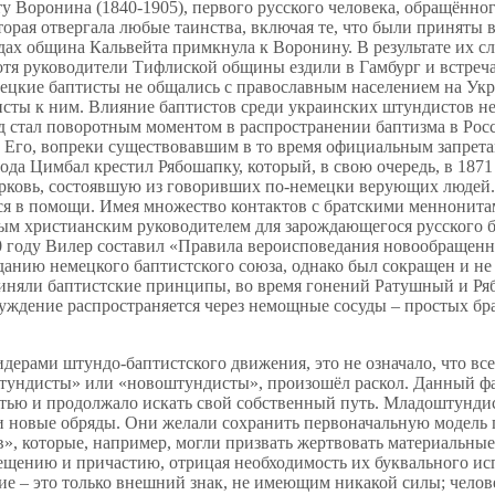
ту Воронина (1840-1905), первого русского человека, обращённо
орая отвергала любые таинства, включая те, что были приняты 
 годах община Кальвейта примкнула к Воронину. В результате их
отя руководители Тифлиской общины ездили в Гамбург и встреч
мецкие баптисты не общались с православным населением на Укр
исты к ним. Влияние баптистов среди украинских штундистов не
од стал поворотным моментом в распространении баптизма в Рос
 Его, вопреки существовавшим в то время официальным запрета
года Цимбал крестил Рябошапку, который, в свою очередь, в 187
рковь, состоявшую из говоривших по-немецки верующих людей. Н
 в помощи. Имея множество контактов с братскими меннонитам
ным христианским руководителем для зарождающегося русского ба
 году Вилер составил «Правила вероисповедания новообращенно
данию немецкого баптистского союза, однако был сокращен и не 
риняли баптистские принципы, во время гонений Ратушный и Ря
буждение распространяется через немощные сосуды – простых б
дерами штундо-баптистского движения, это не означало, что в
ундисты» или «новоштундисты», произошёл раскол. Данный факт
ью и продолжало искать свой собственный путь. Младоштундист
 новые обряды. Они желали сохранить первоначальную модель 
», которые, например, могли призвать жертвовать материальные
ению и причастию, отрицая необходимость их буквального испо
ие – это только внешний знак, не имеющим никакой силы; челов