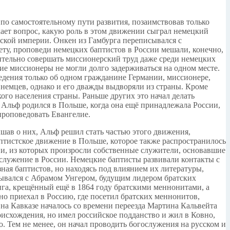
по самостоятельному пути развития, позаимствовав только
икает вопрос, какую роль в этом движении сыграл немецкий
йской империи. Онкен из Гамбурга переписывался с
ту, проповеди немецких баптистов в России мешали, конечно,
нительно совершать миссионерский труд даже среди немецких
ие миссионеры не могли долго задерживаться на одном месте.
ведения только об одном гражданине Германии, миссионере,
немцев, однако и его дважды выдворяли из страны. Кроме
го населения страны. Раньше других это начал делать
Альф родился в Польше, когда она ещё принадлежала России,
проповедовать Евангелие.
ышав о них, Альф решил стать частью этого движения,
птистское движение в Польше, которое также распространилось
ни, из которых произросли собственные служители, основавшие
 служение в России. Немецкие баптисты развивали контакты с
ная баптистов, но находясь под влиянием их литературы,
сывался с Абрамом Унгером, будущим лидером братских
ига, крещённый ещё в 1864 году братскими меннонитами, а
но приехал в Россию, где посетил братских меннонитов,
на Кавказе началось со времени переезда Мартина Кальвейта
роисхождения, но имел российское подданство и жил в Ковно,
о. Тем не менее, он начал проводить богослужения на русском и