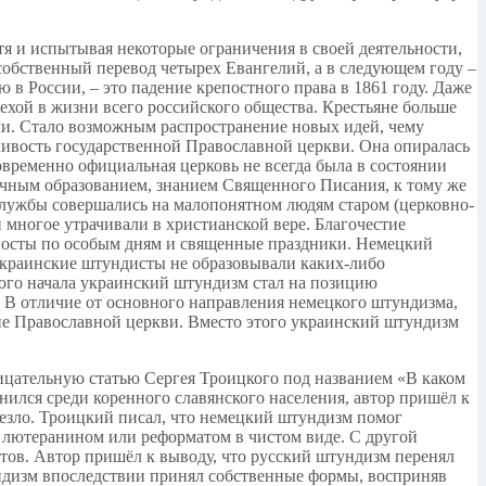
тя и испытывая некоторые ограничения в своей деятельности,
собственный перевод четырех Евангелий, а в следующем году –
в России, – это падение крепостного права в 1861 году. Даже
вехой в жизни всего российского общества. Крестьяне больше
ли. Стало возможным распространение новых идей, чему
чивость государственной Православной церкви. Она опиралась
временно официальная церковь не всегда была в состоянии
очным образованием, знанием Священного Писания, к тому же
 службы совершались на малопонятном людям старом (церковно-
 многое утрачивали в христианской вере. Благочестие
 посты по особым дням и священные праздники. Немецкий
Украинские штундисты не образовывали каких-либо
ого начала украинский штундизм стал на позицию
 В отличие от основного направления немецкого штундизма,
оне Православной церкви. Вместо этого украинский штундизм
ницательную статью Сергея Троицкого под названием «В каком
ился среди коренного славянского населения, автор пришёл к
чезло. Троицкий писал, что немецкий штундизм помог
л лютеранином или реформатом в чистом виде. С другой
стов. Автор пришёл к выводу, что русский штундизм перенял
ундизм впоследствии принял собственные формы, восприняв