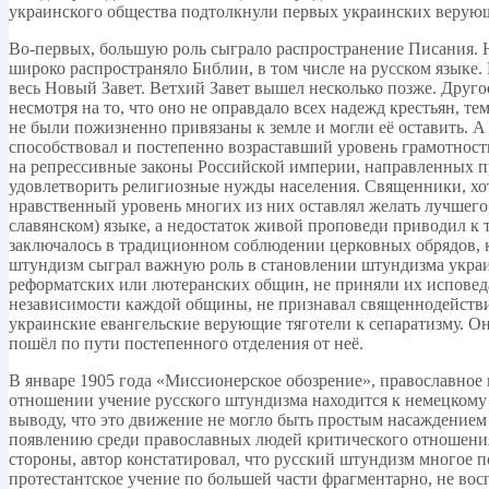
украинского общества подтолкнули первых украинских верующ
Во-первых, большую роль сыграло распространение Писания. Н
широко распространяло Библии, в том числе на русском языке
весь Новый Завет. Ветхий Завет вышел несколько позже. Друго
несмотря на то, что оно не оправдало всех надежд крестьян, т
не были пожизненно привязаны к земле и могли её оставить. 
способствовал и постепенно возраставший уровень грамотност
на репрессивные законы Российской империи, направленных пр
удовлетворить религиозные нужды населения. Священники, хот
нравственный уровень многих из них оставлял желать лучшего
славянском) языке, а недостаток живой проповеди приводил к 
заключалось в традиционном соблюдении церковных обрядов, 
штундизм сыграл важную роль в становлении штундизма украи
реформатских или лютеранских общин, не приняли их исповед
независимости каждой общины, не признавал священнодействий
украинские евангельские верующие тяготели к сепаратизму. О
пошёл по пути постепенного отделения от неё.
В январе 1905 года «Миссионерское обозрение», православное
отношении учение русского штундизма находится к немецкому 
выводу, что это движение не могло быть простым насаждением
появлению среди православных людей критического отношения 
стороны, автор констатировал, что русский штундизм многое п
протестантское учение по большей части фрагментарно, не во