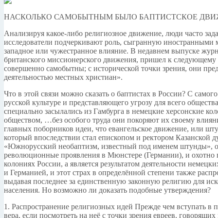
НАСКОЛЬКО САМОБЫТНЫМ БЫЛО БАПТИСТСКОЕ ДВИ
Анализируя какое-либо религиозное движение, люди часто зад
исследователи подчеркивают роль, сыгранную иностранными м
западное или чужестранное влияние. В недавнем выпуске жу
британского миссионерского движения, пришел к следующему вы
совершенно самобытны; с исторической точки зрения, они пре
деятельностью местных христиан».
Что в этой связи можно сказать о баптистах в России? С само
русской культуре и представляющего угрозу для всего обществ
специально засылались из Гамбурга в немецкие херсонские кол
обществом, …без особого труда они покоряют их своему влияни
главных поборников идеи, что евангельское движение, или шт
который впоследствии стал епископом и ректором Казанской д
«Южнорусский необаптизм, известный под именем штунды», оп
революционные проявления в Мюнстере (Германии), и охотно 
колониях России, а является результатом деятельности немецк
и Германией, и этот страх в определённой степени также расп
выдавая последнее за единственную законную религию для иск
населения. Но возможно ли доказать подобные утверждения?
1. Распространение религиозных идей Прежде чем вступать в 
вера, если посмотреть на неё с точки зрения евреев, говорящ