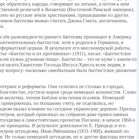
оре обратились народы, говорящие на латыни, а потом к ним
арственной религией в Византии (Восточной Римской империи),
есено на русские земли христианами, пришедшими из других
жником баптизма можно считать Джона Смита, англичанина,
и.
ем обе разновидности раннего баптизма проникают в Америку.
онтинентальных баптистов, хотя и родился в Германии, в
еформатской церкви. В результате его миссионерской работы,
тье «Баптисты и их противники» (1911), писал: «Баптистское
всем нужна духовная пища». Баптисты – это не культ с каким-то
згласить Евангелие Господа Иисуса Христа всем людям, в
му вопросу: насколько самобытным было баптистское движение
ютеране и реформаты. Они селились не столько в городах,
лагочестие, пустило корни среди немецких колонистов. Слово
для молитвы, чтения Библии или пения псалмов. Немецкий
риверженцы, по большому счету, не отделялись, но
ндизм оказал влияние на соседние украинские деревни. Приход
центром, который привлекал на собрания даже православных
тундизма и самостоятельно прочитав Писание, в начале 1860-х
е принципы. В результате деятельности Е. Прицкау и его
центром штундизма. Иван Рябошапка (1831-1900), живший по
я. Не только немецкий штундизм, но и другие факторы внутри