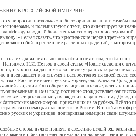
ЖЕНИЕ В РОССИЙСКОЙ ИМПЕРИИ?
аются вопросом, насколько оно было оригинальным и самобытны
иссионерами, и полемизируют с теми, кто акцентирует внимани
рнала «Международный бюллетень миссионерских исследований»
воду: «Нельзя сказать, что христианские церкви третьего мира
дставляют собой переплетение различных традиций, в котором 
го начала их движения слышались обвинения в том, что баптисты
а. Например, Н.И. Петров в своей статье «Новые сведения о шту
онии; там они находят некоторое число украинских работников, 
ю и превращают в инструмент распространения своей ереси сред
ундизм в России не имеет русских корней, был Алексей Дородн
уховной академии. Он собирал официальные документы и написал
убликованный в 1903 году, поспешно отождествляет баптистск
повторяет старые ложные утверждения на данную тему. Дородни
их баптистских миссионеров, приехавших из-за рубежа. Всё это 
ространялся на немецких колонистов в России. В такой атмосфе
онно русских и украинцев, подчеркивая немецкие связи штундис
подобные споры, нужно принять к сведению целый ряд различных
их по-арамейски, быстро перешагнула национальные границы и ст