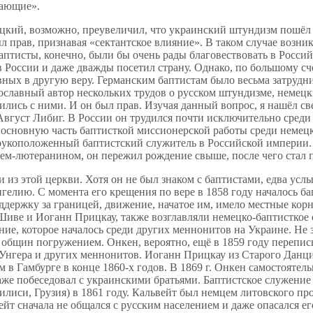
дающие».
цкий, возможно, преувеличил, что украинский штундизм пошёл 
ыл прав, признавая «сектантское влияние». В таком случае возн
аптисты, конечно, были бы очень рады благовествовать в Росси
России и даже дважды посетил страну. Однако, по большому сче
авных в другую веру. Германским баптистам было весьма затруд
ославный автор нескольких трудов о русском штундизме, немецк
нились с ними. И он был прав. Изучая данный вопрос, я нашёл с
вгуст Либиг. В России он трудился почти исключительно среди 
сновную часть баптисткой миссионерской работы среди немецко
рукоположенный баптистский служитель в Российской империи. 
лем-лютеранином, он пережил рождение свыше, после чего стал 
из этой церкви. Хотя он не был знаком с баптистами, едва усл
гелию. С момента его крещения по вере в 1858 году началось ба
ддержку за границей, движение, начатое им, имело местные кор
 Шиве и Иоганн Прицкау, также возглавляли немецко-баптисткое
е, которое началось среди других меннонитов на Украине. Не з
х общин погружением. Онкен, вероятно, ещё в 1859 году перепи
 Унгера и других меннонитов. Иоганн Прицкау из Старого Данц
в Гамбурге в конце 1860-х годов. В 1869 г. Онкен самостоятель
же побеседовал с украинскими братьями. Баптистское служение 
билиси, Грузия) в 1861 году. Кальвейт был немцем литовского п
йт сначала не общался с русским населением и даже опасался ег