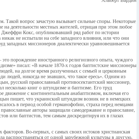
Альберт Вардин
м. Такой вопрос зачастую вызывает сильные споры. Некоторые
е на деятельности местных жителей, отрицая при этом любое
 Джеффри Кокс, опубликовавший ряд работ по истории
 никак не испытали на себе западного влияния, или что они
труд западных миссионеров диалектически уравновешивается
 – это порождение иностранного религиозного опыта, чуждого
ндизме» писал: «В начале 1870-х годов баптистские миссионеры
людей, на долгое время разлученных с семьей и церковным
и людей, никогда не знавших, что такое ересь». Одним из
ицын, русский православный противосектантский миссионер,
 несколько книг о штундизме и баптизме. Его труд
ое движение с континентальным анабаптизмом, включая его
цын пишет, что украинский штундизм возник не в немецких
писалось в период особой германофобии, страха перед немцами
ре православные авторы защищали самодержавие и православие,
тов или баптистов, тем самым дискредитируя их в глазах
 факторов. Во-первых, с самых своих истоков христианская
ала распространяться от одной зарубежной культуры в другую.