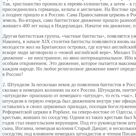
Так, христианство проникло к евреям-эллинистам, а затем – к
присоединились германцы, кельты и англичане. На Востоке хри
а позднее пришло и в Россию. Сама Православная церковь в Р
земель. Во-вторых, само баптистское движение прошло разноо
жившего 400 лет назад в Нидерландах. Начатое им движение, п
Другая баптистская группа, «частные баптисты», появляется у
Наконец, в начале XIX столетия баптисты появляются вновь на
молодости жил на Британских островах, где изучил английский
вскоре люди заговорили о «новой английской вере». Михаил Ти
движение – не иностранное, но явно интернациональное. Ибо ка
особым откровением. Это движение, которое пытается максима
каждом народе. Но любое религиозное движение имеет опреде
в России?
2. Штундизм За несколько веков до появления баптистов в Рос
сколько в немецких колониях на юге России. Штундизм, пиети
«штундизм» произошло от немецкого «штунде», то есть «час».
штундизм в первую очередь был движением внутри уже официа
оставались в своих церковных приходах, посещая богослужени
Реформатской церкви в Рорбахе, на северо-востоке от Одессы
крестьян, живших по соседству. Одним из таких крестьян был 
годов стал евангельским верующим. Под его руководством шту
сына, Иоганна, немецкая колония Старый Данциг, в нескольки
соседству, под влиянием немецких штундистов и чтения Писан