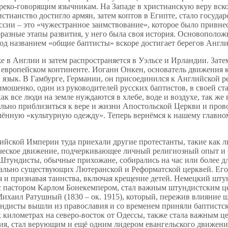
 греко-говорящим язычникам. На Западе в христианскую веру вск
стианство достигло армян, затем коптов в Египте, стало госуд
оссии – это «чужестранное заимствование», которое было привн
бразные этапы развития, у него была своя история. Основополо
од названием «общие баптисты» вскоре достигает берегов Англи
же в Англии и затем распространяется в Уэльсе и Ирландии. Зат
 европейском континенте. Иоганн Онкен, основатель движения к
 язык. В Гамбурге, Германии, он присоединился к Английской р
мошенко, один из руководителей русских баптистов, в своей ста
к все люди на земле нуждаются в хлебе, воде и воздухе, так же 
льно приблизиться к вере и жизни Апостольской Церкви и прово
лённую «культурную одежду». Теперь вернёмся к нашему главно
сийской Империи туда приехали другие протестанты, такие как л
ческое движение, подчеркивающее личный религиозный опыт и б
 Штундисты, обычные прихожане, собирались на час или более 
льно существующих Лютеранской и Реформатской церквей. Его п
я и признавая таинства, включая крещение детей. Немецкий шту
, с пастором Карлом Бонекемпером, стал важным штундистским 
Михаил Ратушный (1830 – ок. 1915), который, пережив влияние ш
ндисты вышли из православия и со временем приняли баптистски
х километрах на северо-восток от Одессы, также стала важным 
ия, стал верующим и ещё одним лидером евангельского движени