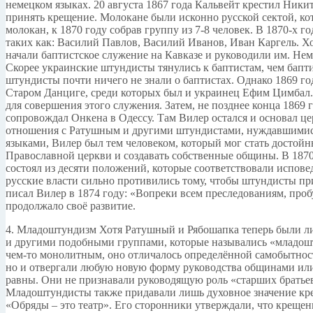
немецком языках. 20 августа 1867 года Кальвейт крестил Ники
принять крещение. Молокане были исконно русской сектой, кот
молокан, к 1870 году собрав группу из 7-8 человек. В 1870-х
таких как: Василий Павлов, Василий Иванов, Иван Каргель. Х
начали баптистское служение на Кавказе и руководили им. Не
Скорее украинские штундисты тянулись к баптистам, чем бапт
штундисты почти ничего не знали о баптистах. Однако 1869 г
Старом Данциге, среди которых был и украинец Ефим Цимбал.
для совершения этого служения. Затем, не позднее конца 1869 
сопровождал Онкена в Одессу. Там Вилер остался и основал це
отношения с Ратушным и другими штундистами, нуждавшимися
языками, Вилер был тем человеком, который мог стать достой
Православной церкви и создавать собственные общины. В 1870
состоял из десяти положений, которые соответствовали испове
русские власти сильно противились тому, чтобы штундисты п
писал Вилер в 1874 году: «Вопреки всем преследованиям, про
продолжало своё развитие.
4. Младоштундизм Хотя Ратушный и Рябошапка теперь были ли
и другими подобными группами, которые назывались «младошт
чем-то монолитным, оно отличалось определённой самобытност
но и отвергали любую новую форму руководства общинами или
равны. Они не признавали руководящую роль «старших братьев
Младоштундисты также придавали лишь духовное значение крещ
«Обряды – это театр». Его сторонники утверждали, что крещен