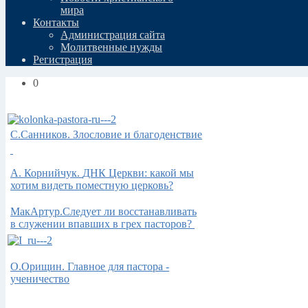
мира
Контакты
Администрация сайта
Молитвенные нужды
Регистрация
0
С.Санников. Злословие и благоденствие
А.
Корнийчук.
ДНК Церкви: какой мы
хотим видеть поместную церковь?
МакАртур.Следует ли восстанавливать
в служении впавших в грех пасторов?
О.Орищин. Главное для пастора -
ученичество