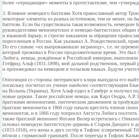
более «отрицающие» моменты в протестантизме, чем «утверж
3. Влияние немецкого баптизма Хотя православный автор Трои
некоторые элементы из разных источников, тем не менее, он б
баптизм. Если бы существовала такая возможность, немецкие б
руководителями меннонитских и немецко-баптистских общин в 
и языковой барьер, и строгие наказания за обращение правосл
переселенцев в России. Как указывал А. Рождественский, прав
По его словам: «их выпроваживали заграницу», т.е. не церемо
который проживал в России продолжительное время. Это был А
Либига, немцы, рождённые в Российской империи, выполняли о
Готфрид Альф (1831-1898), мой дальний родственник, первый 
и проповедовал на немецком и польском языках. Будучи учите
Оппозиция со стороны лютеранского клира вынудила его выйти 
поскольку посчитал их учение наиболее соответствующим Еван
на Волынь (Украина). Хотя Альф ездил в Гамбург и получил по
новые церкви. Такие российские немцы, как Карл Ондра, А.Р.
братскими меннонитами, пиетическим движением за пробуждени
братские меннониты в 1860 году начали крестить членов свои
меннонитов, и в 1866 году попросил Августа Либига посетить
также братский меннонит Иоганн Вилер встретились с Онкеном 
основал немецкую баптистскую церковь в Старом Данциге и да
(1833-1918), его жены и двух сестёр в Тифлис (современный Т
вблизи с германской границей. После переезда в Тифлис Кальве