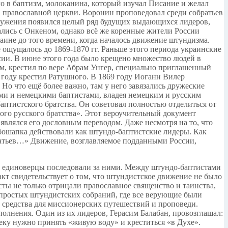
го в баптизм, молоканина, который изучал Писание и желал
в православной церкви. Воронин проповедовал среди собратьев
 служения появился целый ряд будущих выдающихся лидеров,
ались с Онкеном, однако всё же коренные жители России
аине до того времени, когда началось движение штундизма.
 ощущалось до 1869-1870 гг. Раньше этого периода украинские
сии. В июне этого года было крещено множество людей в
м, крестил по вере Абрам Унгер, специально приглашенный
1 году крестил Ратушного. В 1869 году Иоганн Вилер
о что ещё более важно, там у него завязались дружеские
и и немецкими баптистами, владея немецким и русским
птистского братства. Он советовал полностью отделиться от
го русского братства». Этот вероучительный документ
являлся его дословным переводом. Даже несмотря на то, что
бошапка действовали как штундо-баптистские лидеры. Как
ратьев…» Движение, возглавляемое подданными России,
се единоверцы последовали за ними. Между штундо-баптистами
 свидетельствует о том, что штундистское движение не было
ы не только отрицали православное священство и таинства,
простых штундистских собраний, где все верующие были
 средства для миссионерских путешествий и проповеди.
лнения. Один из их лидеров, Герасим Балабан, провозглашал:
еку нужно принять «живую воду» и креститься «в Духе».