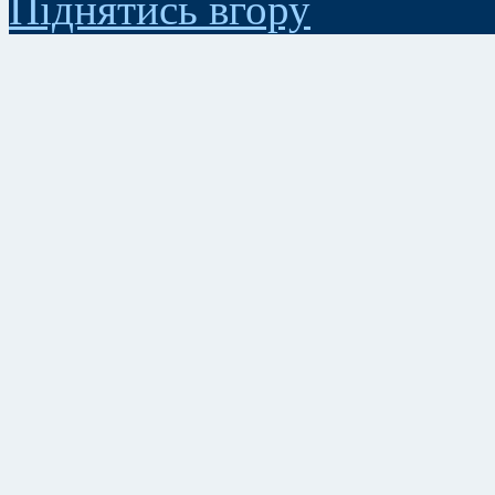
Піднятись вгору