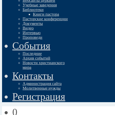
Вебсайты церквей
Учебные заведения
Библиотеки
Книги пастора
Пасторские конференции
Документы
Видео
Интервью
Проповеди
События
Последние
Архив событий
Новости христианского
мира
Контакты
Администрация сайта
Молитвенные нужды
Регистрация
0