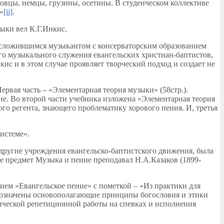
товцы, немцы, грузины, осетины. В студенческом коллективе
»
[ii]
.
ыки вел К.Г.Инкис.
 сложившимся музыкантом с консерваторским образованием
го музыкального служения евангельских христиан-баптистов,
ис и в этом случае проявляет творческий подход и создает не
ервая часть – «Элементарная теория музыки» (58стр.).
ние. Во второй части учебника изложена «Элементарная теория
ого регента, знающего проблематику хорового пения. И, третья
истеме».
е другие учреждения евангельско-баптистского движения, была
де предмет Музыка и пение преподавал Н.А.Казаков (1899-
ием «Евангельское пение» с пометкой – «Из практики для
и означены основополагающие принципы богословия и этики
тической репетиционной работы на спевках и исполнения