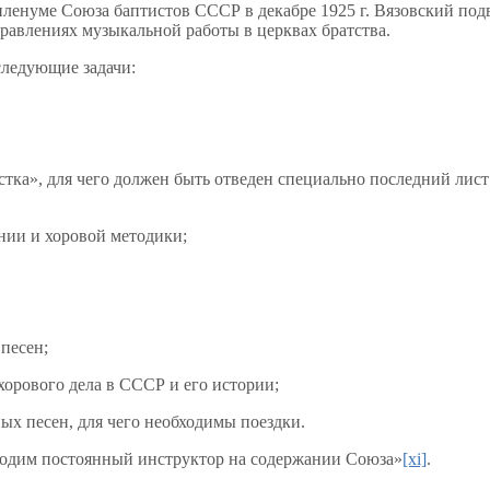
пленуме Союза баптистов СССР в декабре 1925 г. Вязовский подв
равлениях музыкальной работы в церквах братства.
следующие задачи:
ка», для чего должен быть отведен специально последний лист в
нии и хоровой методики;
песен;
хорового дела в СССР и его истории;
ных песен, для чего необходимы поездки.
бходим постоянный инструктор на содержании Союза»
[xi]
.