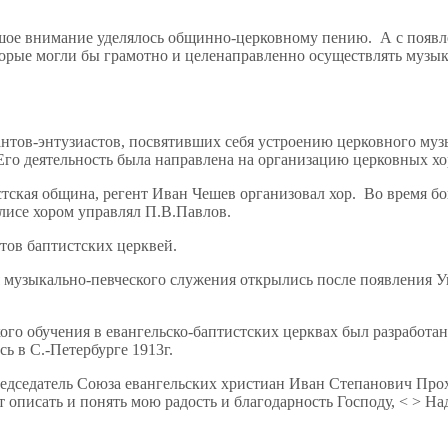
шое внимание уделялось общинно-церковному пению. А с появле
торые могли бы грамотно и целенаправленно осуществлять музы
антов-энтузиастов, посвятивших себя устроению церковного муз
Его деятельность была направлена на организацию церковных хо
стская община, регент Иван Чешев организовал хор. Во время 
лисе хором управлял П.В.Павлов.
нтов баптистских церквей.
музыкально-певческого служения открылись после появления Ука
го обучения в евангельско-баптистских церквах был разработан
ь в С.-Петербурге 1913г.
дседатель Союза евангельских христиан Иван Степанович Прох
т описать и понять мою радость и благодарность Господу, < > На