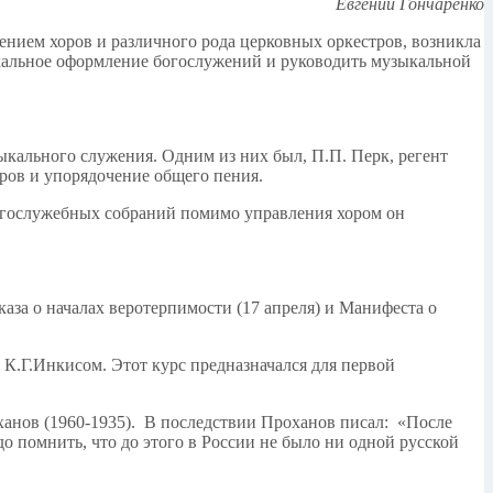
Евгений Гончаренко
нием хоров и различного рода церковных оркестров, возникла
кальное оформление богослужений и руководить музыкальной
ыкального служения. Одним из них был, П.П. Перк, регент
ров и упорядочение общего пения.
богослужебных собраний помимо управления хором он
за о началах веротерпимости (17 апреля) и Манифеста о
 К.Г.Инкисом. Этот курс предназначался для первой
анов (1960-1935). В последствии Проханов писал: «После
до помнить, что до этого в России не было ни одной русской