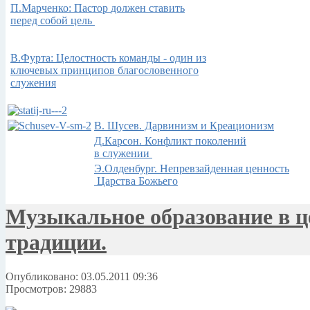
П.Марченко: Пастор
должен ставить
перед собой цель
В.Фурта: Целостность команды - один из
ключевых принципов благословенного
служения
В. Шусев. Дарвинизм и Креационизм
Д.Карсон. Конфликт поколений
в служении
Э.Олденбург. Непревзайденная ценность
Царства Божьего
Музыкальное образование в ц
традиции.
Опубликовано: 03.05.2011 09:36
Просмотров: 29883