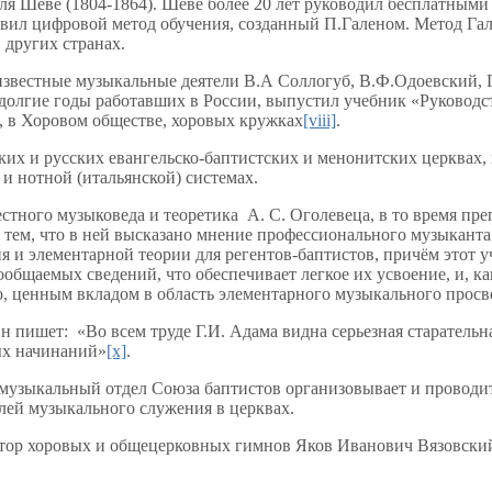
ля Шеве (1804-1864). Шеве более 20 лет руководил бесплатными
звил цифровой метод обучения, созданный П.Галеном. Метод Г
 других странах.
вестные музыкальные деятели В.А Соллогуб, В.Ф.Одоевский, Г.
долгие годы работавших в России, выпустил учебник «Руководс
, в Хоровом обществе, хоровых кружках
[viii]
.
ких и русских евангельско-баптистских и менонитских церквах
и нотной (итальянской) системах.
естного музыковеда и теоретика А. С. Оголевеца, в то время п
 тем, что в ней высказано мнение профессионального музыканта
ия и элементарной теории для регентов-баптистов, причём этот
общаемых сведений, что обеспечивает легкое их усвоение, и, 
о, ценным вкладом в область элементарного музыкального прос
Он пишет: «Во всем труде Г.И. Адама видна серьезная старательн
ых начинаний»
[x]
.
 музыкальный отдел Союза баптистов организовывает и проводи
лей музыкального служения в церквах.
автор хоровых и общецерковных гимнов Яков Иванович Вязовский