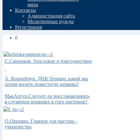
мира
Контакты
Администрация сайта
Молитвенные нужды
Регистрация
0
С.Санников. Злословие и благоденствие
А.
Корнийчук.
ДНК Церкви: какой мы
хотим видеть поместную церковь?
МакАртур.Следует ли восстанавливать
в служении впавших в грех пасторов?
О.Орищин. Главное для пастора -
ученичество