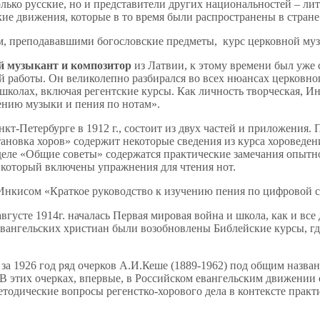
лько русские, но и представители других национальностей – ли
ие движения, которые в то время были распространены в стране
, преподававшими богословские предметы, курс церковной муз
й музыкант и композитор
из Латвии, к этому времени был уже
й работы. Он великолепно разбирался во всех нюансах церковно
олах, включая регентские курсы. Как личность творческая, Инк
чению музыки и пения по нотам».
-Петербурге в 1912 г., состоит из двух частей и приложения. П
становка хоров» содержит некоторые сведения из курса хороведе
азделе «Общие советы» содержатся практические замечания опытн
в который включены упражнения для чтения нот.
нкисом «Краткое руководство к изучению пения по цифровой с
вгусте 1914г. началась Первая мировая война и школа, как и вс
е евангельских христиан были возобновлены Библейские курсы, г
а 1926 год ряд очерков А.И.Кеше (1889-1962) под общим назван
 В этих очерках, впервые, в Российском евангельским движени
етодические вопросы регенстко-хорового дела в контексте прак