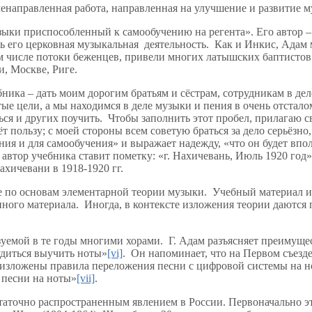
енаправленная работа, направленная на улучшение и развитие 
ыки приспособленный к самообучению на регента». Его автор – 
ь его церковная музыкальная деятельность. Как и Инкис, Адам 
ом числе потоки беженцев, привели многих латышских баптистов
и, Москве, Риге.
ника – дать моим дорогим братьям и сёстрам, сотрудникам в де
ые цели, а мы находимся в деле музыки и пения в очень отстал
ься и других поучить. Чтобы заполнить этот пробел, прилагаю с
т пользу; с моей стороны всем советую браться за дело серьёзн
ния и для самообучения» и выражает надежду, «что он будет вп
 автор учебника ставит пометку: «г. Нахичевань, Июль 1920 год
ахичевани в 1918-1920 гг.
 по основам элементарной теории музыки. Учебный материал изл
ного материала. Иногда, в контексте изложения теории даются
зуемой в те годы многими хорами. Г. Адам разъясняет преимуще
удиться выучить ноты»
[vi]
. Он напоминает, что на Первом съезде
 изложены правила переложения песни с цифровой системы на но
 песни на ноты»
[vii]
.
статочно распространенным явлением в России. Первоначально э