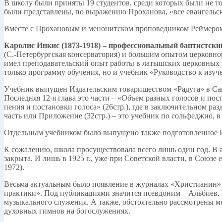
В школу были приняты 19 студентов, среди которых были не то
были представлены, по выражению Проханова, «все евангельск
Вместе с Прохановым и менонитском проповедником Реймером
Каролис Инкис (1873-1918) – профессиональный баптистски
(С.-Петербургская консерватория) и большим опытом церковно
имел преподавательский опыт работы в латышских церковных шк
только программу обучения, но и учебник «Руководство к изу
Учебник выпущен Издательским товариществом «Радуга» в Санкт
Последняя 12-я глава это части – «Объем разных голосов и по
пения и постановки голоса» (26стр.), где в заключительном р
часть или Приложение (32стр.) – это учебник по сольфеджио, 
Отдельным учебником было выпущено также подготовленное И
К сожалению, школа просуществовала всего лишь один год. В а
закрыта. И лишь в 1925 г., уже при Советской власти, в Союз
1972).
Весьма актуальным было появление в журналах «Христианин» з
практики». Под публикациями значится псевдоним – Альбиев.
музыкального служения. А также, обстоятельно рассмотрены м
духовных гимнов на богослужениях.