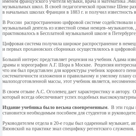
именем французского учителя музыки, врача и математика Эми
музыкальных школ. В своей педагогической практике Шеве ра
в начальных школах Франции в 1883 г. и получил известность в
В России распространению цифровой системе содействовали из
музыкальный деятель из известной семьи немцев–музыкантов, 
практиковалось в Бесплатной музыкальной школе в Петербурге
Цифровая система получила широкое распространение в немец
и первых прохановских сборниках осуществлялось в цифровой 
Большой интерес представляет рецензия на учебник Адама изв
драмы и хореографии А.Г. Шора в Москве. Рецензия интересна
что им был представлен для корректуры учебник хорового пен
систематичности изложения и правильному и умелому плану со
малоподготовленной массы, этот учебник является, несомненн
В своем отзыве А.С. Оголевец дает характеристику и автору. 
который всегда обеспечивает успех подобных высококультурн
Издание учебника было весьма своевременным
. В эти годы
становится необходимым пособием для студентов и руководите
Руководителем отдела в 20-е годы был одаренный музыкант, 
Вязовский на практике знал специфику регентского служения.