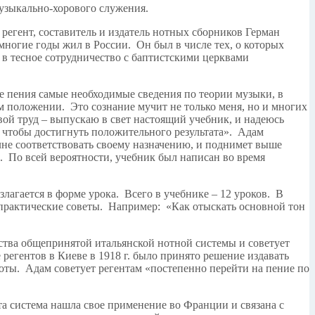
музыкально-хорового служения.
регент, составитель и издатель нотных сборников Герман
многие годы жил в России. Он был в числе тех, о которых
 в тесное сотрудничество с баптистскими церквами
ле пения самые необходимые сведения по теории музыки, в
ом положении. Это сознание мучит не только меня, но и многих
вой труд – выпускаю в свет настоящий учебник, и надеюсь
о, чтобы достигнуть положительного результата». Адам
олне соответствовать своему назначению, и поднимет выше
». По всей вероятности, учебник был написан во время
агается в форме урока. Всего в учебнике – 12 уроков. В
 практические советы. Например: «Как отыскать основной тон
ства общепринятой итальянской нотной системы и советует
 регентов в Киеве в 1918 г. было принято решение издавать
ты. Адам советует регентам «постепенно перейти на пение по
та система нашла свое применение во Франции и связана с