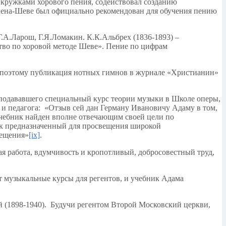
 кружками хорового пения, содействовал созданию
алена-Шеве был официально рекомендован для обучения пению
А.Ларош, Г.Я.Ломакин. К.К.Альбрех (1836-1893) –
тво по хоровой методе Шеве». Пение по цифрам
, поэтому публикация нотных гимнов в журнале «Христианин»
реподававшего специальный курс теории музыки в Школе оперы,
 и педагога: «Отзыв сей дан Герману Ивановичу Адаму в том,
 учебник найден вполне отвечающим своей цели по
как предназначенный для просвещения широкой
вещения»
[ix]
.
ая работа, вдумчивость и кропотливый, добросовестный труд,
т музыкальные курсы для регентов, и учебник Адама
 (1898-1940). Будучи регентом Второй Московский церкви,