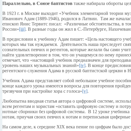
Параллельно, в Союзе баптистов
также набирала обороты цел
В 1923 г. в Москве выходит «Учебник элементарной теории муз
Иванович Адам (1889-1946), родился в Латвии. Там же началас
епископ Янис Тервитс писал: «Различные обстоятельства, в т
России»
[iii]
. В разные годы он жил в С.-Петербурге, Нахичеван
В предисловии к учебнику Адам пишет: «Цель настоящего учеб
которых мы так нуждаемся. Деятельность наша преследует свят
сознательных певчих и регентов, которые желали бы сами учит
найти удовлетворение в том, что он учащемуся по нему принесё
отмечает, что «настоящий учебник предназначен для преподава
уровень наших музыкальных знаний»
[iv]
. В конце предисловия
регентского служения Адама в русской баптистской церкви в Н
Учебник Адама представляет собой небольшое учебное пособие
конце каждого урока имеются вопросы для повторения пройден
трезвучия при настройке хора с голоса»
[v]
.
Любопытна вводная статья автора о цифровой системе, исполь
всем регентам и хористам «оставить цифровую систему и потр
нотные сборники без цифровой системы. В 12 уроке учебника
нотам, приучая своих певчих к нотам и переписывая циферные
На самом деле, к середине XIX века пение по цифрам было до