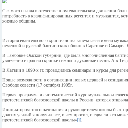
С самого начала в отечественном евангельском движении боль
потребность в квалифицированных регентах и музыкантах, ко
жизнью общины.
История евангельского христианства запечатлела имена музык
немецкой и русской баптистских общин в Саратове и Самаре. 
В Тамбовке Омской губернии, где была многочисленная бапти
увлеченно играл на скрипке гимны и духовные песни. А в Тиф
В Латвии в 1890-х гг. проводились семинары и курсы для реге
Новые возможности в организации новых церквей и созидания 
Свободе совести (17 октября) 1905г.
Первая программа и систематический курс музыкально-певческо
протестантской богословской школы в России, которая открылас
Инициатором этого начинания и руководителем школы был пре
долгих усилий я получил все, о чем просил, и едва ли кто може
протестантской богословской школы»
[i]
.