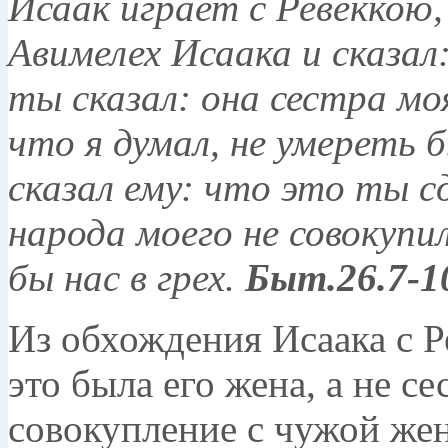
Исаак играет с Ревеккою
Авимелех Исаака и сказал
ты сказал: она сестра мо
что я думал, не умереть б
сказал ему: что это ты сд
народа моего не совокупи
бы нас в грех
.
Быт.26.7-1
Из обхождения Исаака с Р
это была его жена, а не с
совокупление с чужой жен