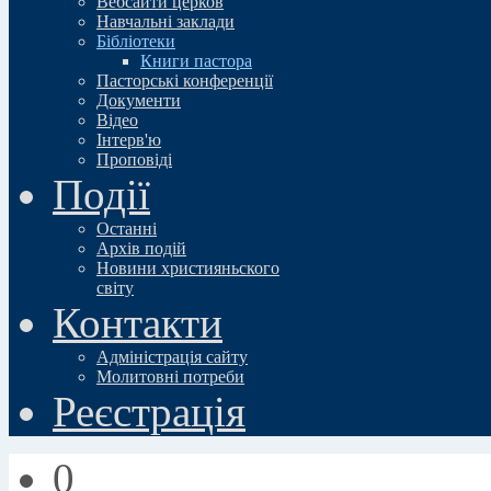
Вебсайти церков
Навчальні заклади
Бібліотеки
Книги пастора
Пасторські конференції
Документи
Відео
Iнтерв'ю
Проповіді
Події
Останні
Архів подій
Новини християньского
свiту
Контакти
Адміністрація сайту
Молитовні потреби
Реєстрація
0