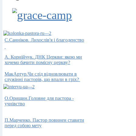
С.Санніков. Лихослів'я і благоденство
А.
Корнійчук.
ДНК Церкви: якою ми
хочемо бачити помісну церкву?
МакАртур.
Чи слід
відновлювати в
служінні пасторів, що
впали в
гріх
?
О.Орищин.Головне для пастора -
учнiвство
П.Марченко. Пастор
повинен
ставити
перед
собою мету