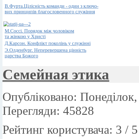
В.Фурта.Цілісність команди - один з ключо-
вих принципів благословенного служіння
М.Соссi.
Порядок
між
чоловіком
та жінкою
у Христі
Д.Карсон.
Конфлікт
поколінь у
служінні
Э.Олденбург.
Неперевершена
цінність
царства
Божого
Семейная этика
Опубліковано: Понеділок, 
Перегляди: 45828
Рейтинг користувача:
3
/
5