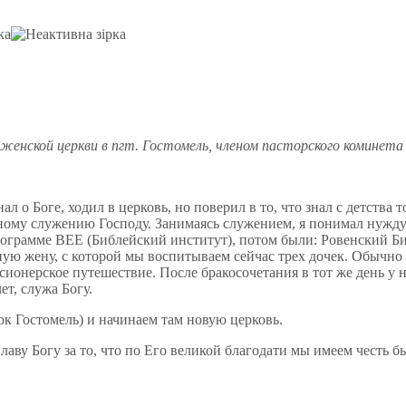
енской церкви в пгт. Гостомель, членом пасторского коминета
ал о Боге, ходил в церковь, но поверил в то, что знал с детства 
тному служению Господу. Занимаясь служением, я понимал нужду
о программе ВЕЕ (Библейский институт), потом были: Ровенский 
ную жену, с которой мы воспитываем сейчас трех дочек. Обычно
сионерское путешествие. После бракосочетания в тот же день у 
т, служа Богу.
ок Гостомель) и начинаем там новую церковь.
аву Богу за то, что по Его великой благодати мы имеем честь бы