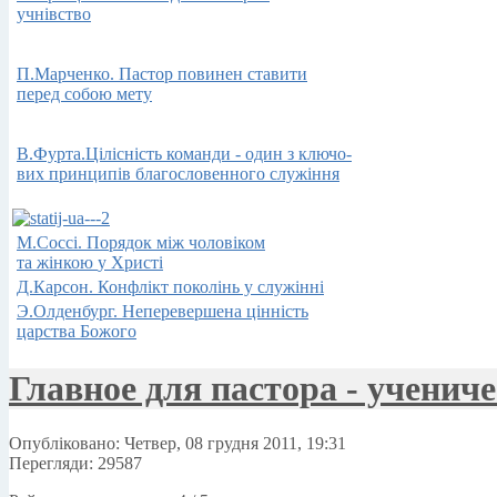
учнiвство
П.Марченко. Пастор
повинен
ставити
перед
собою мету
В.Фурта.Цілісність команди - один з ключо-
вих принципів благословенного служіння
М.Соссi.
Порядок
між
чоловіком
та жінкою
у Христі
Д.Карсон.
Конфлікт
поколінь у
служінні
Э.Олденбург.
Неперевершена
цінність
царства
Божого
Главное для пастора - ученич
Опубліковано: Четвер, 08 грудня 2011, 19:31
Перегляди: 29587