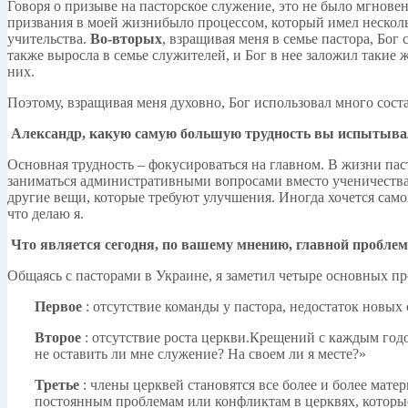
Говоря о призыве на пасторское служение, это не было мгнове
призвания в моей жизнибыло процессом, который имел нескол
учительства.
Во-вторых
, взращивая меня в семье пастора, Бо
также выросла в семье служителей, и Бог в нее заложил такие 
них.
Поэтому, взращивая меня духовно, Бог использовал много сост
Александр, какую самую большую трудность вы испытывал
Основная трудность – фокусироваться на главном. В жизни пас
заниматься административными вопросами вместо ученичества,
другие вещи, которые требуют улучшения. Иногда хочется самому
что делаю я.
Что является сегодня, по вашему мнению, главной проблем
Общаясь с пасторами в Украине, я заметил четыре основных пр
Первое
: отсутствие команды у пастора, недостаток новых
Второе
: отсутствие роста церкви.Крещений с каждым го
не оставить ли мне служение? На своем ли я месте?»
Третье
: члены церквей становятся все более и более мат
постоянным проблемам или конфликтам в церквях, которы