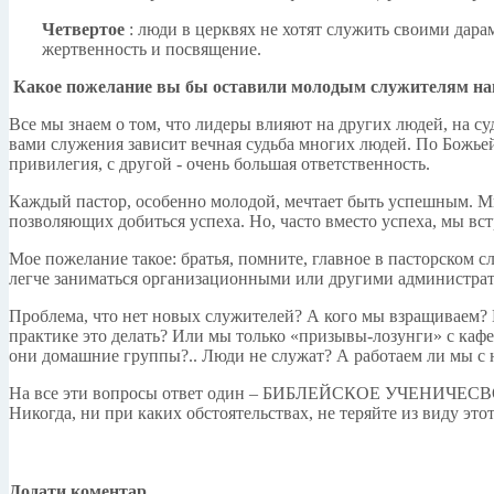
Четвертое
: люди в церквях не хотят служить своими дар
жертвенность и посвящение.
Какое пожелание вы бы оставили молодым служителям на
Все мы знаем о том, что лидеры влияют на других людей, на су
вами служения зависит вечная судьба многих людей. По Божьей
привилегия, с другой - очень большая ответственность.
Каждый пастор, особенно молодой, мечтает быть успешным. Мно
позволяющих добиться успеха. Но, часто вместо успеха, мы вст
Мое пожелание такое: братья, помните, главное в пасторском с
легче заниматься организационными или другими администрати
Проблема, что нет новых служителей? А кого мы взращиваем? И
практике это делать? Или мы только «призывы-лозунги» с каф
они домашние группы?.. Люди не служат? А работаем ли мы с 
На все эти вопросы ответ один – БИБЛЕЙСКОЕ УЧЕНИЧЕСВО. Уч
Никогда, ни при каких обстоятельствах, не теряйте из виду это
Додати коментар