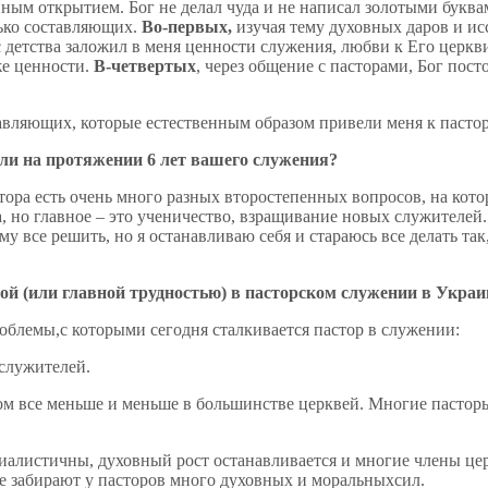
нным открытием. Бог не делал чуда и не написал золотыми букв
ько составляющих.
Во-первых,
изучая тему духовных даров и исс
г с детства заложил в меня ценности служения, любви к Его церк
же ценности.
В-четвертых
, через общение с пасторами, Бог по
авляющих, которые естественным образом привели меня к пастор
и на протяжении 6 лет вашего служения?
тора есть очень много разных второстепенных вопросов, на кот
 но главное – это ученичество, взращивание новых служителей.
 все решить, но я останавливаю себя и стараюсь все делать так,
ой (или главной трудностью) в пасторском служении в Украи
облемы,с которыми сегодня сталкивается пастор в служении:
 служителей.
дом все меньше и меньше в большинстве церквей. Многие пасто
ериалистичны, духовный рост останавливается и многие члены це
е забирают у пасторов много духовных и моральныхсил.