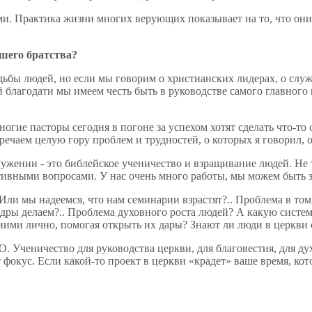
ами. Практика жизни многих верующих показывает на то, что они
шего братства?
дьбы людей, но если мы говорим о христианских лидерах, о служи
 благодати мы имеем честь быть в руководстве самого главного 
гие пасторы сегодня в погоне за успехом хотят сделать что-то
речаем целую гору проблем и трудностей, о которых я говорил, 
лужении - это библейское ученичество и взращивание людей. Не 
вными вопросами. У нас очень много работы, мы можем быть зан
ли мы надеемся, что нам семинарии взрастят?.. Проблема в том
едры делаем?.. Проблема духовного роста людей? А какую систе
ними лично, помогая открыть их дары? Знают ли люди в церкви
еничество для руководства церкви, для благовестия, для духо
т фокус. Если какой-то проект в церкви «крадет» ваше время, кот