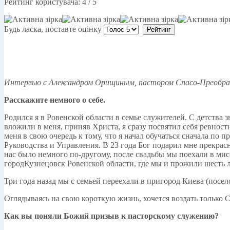
Рейтинг користувача:
4
/
5
Будь ласка, поставте оцінку
Интервью с Александром Орищиным, пастором
Спасо-Преображ
Расскажите немного о себе.
Родился я в Ровенской области в семье служителей. С детства зн
вложили в меня, приняв Христа, я сразу посвятил себя ревнос
меня в свою очередь к тому, что я начал обучаться сначала п
Руководства и Управления. В 23 года Бог подарил мне прекрас
нас было немного по-другому, после свадьбы мы поехали в мис
городКузнецовск Ровенской области, где мы и прожили шесть ле
Три года назад мы с семьей переехали в пригород Киева (посел
Оглядываясь на свою короткую жизнь, хочется воздать только Сл
Как вы поняли Божий призыв к пасторскому служению?