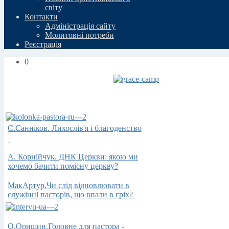
свiту
Контакти
Адміністрація сайту
Молитовні потреби
Реєстрація
0
С.Санніков. Лихослів'я і благоденство
А.
Корнійчук.
ДНК Церкви: якою ми
хочемо бачити помісну церкву?
МакАртур.
Чи слід
відновлювати в
служінні пасторів, що
впали в
гріх
?
О.Орищин.Головне для пастора -