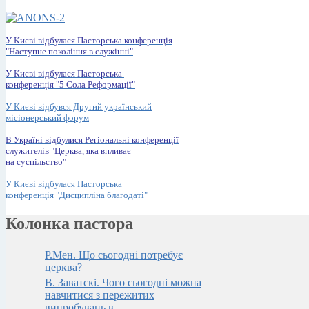
У Києві відбулася Пасторська конференція
"Наступне покоління в служінні"
У Києві відбулася Пасторська
конференція "5 Сола Реформації"
У Києві відбувся Другий український
місіонерський форум
В Україні відбулися Регіональні конференції
служителів "Церква, яка впливає
на суспільство"
У Києві відбулася Пасторська
конференція "Дисципліна благодаті"
Колонка пастора
Р.Мен. Що сьогодні потребує
церква?
В. Заватскi. Чого сьогоднi можна
навчитися з пережитих
випробувань в