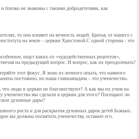
 и близко не знакомы с такими добродетелями, как
телях, то они влияют на вечность людей. Братья, от нашего с
института на земле – церкви Христовой.С одной стороны - это
 особенное, ищут каких-то «чудодейственных рецептов»,
отвечая на предыдущий вопрос. И вопрос, как их преодолевать?
теряйте этот фокус. Я знаю из личного опыта, что намного
яты постоянно, но наша главнаязадача – это ученичество.
, что люди в церкви не благовествуют? А как мы их учим на
му ученичества мы сделали в церкви для этого? Посещают ли
 свои духовные дары?
вного роста и для раскрытия духовных даров детей Божьих.
орое вы должны посвятить ученичеству, оставьте его.