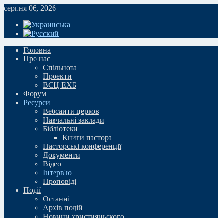
серпня 06, 2026
Головна
Про нас
Спільнота
Проекти
ВСЦ ЕХБ
Форум
Ресурси
Вебсайти церков
Навчальні заклади
Бібліотеки
Книги пастора
Пасторські конференції
Документи
Відео
Iнтерв'ю
Проповіді
Події
Останні
Архів подій
Новини християньского