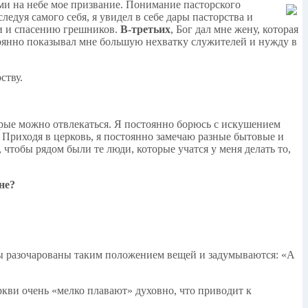
ами на небе мое призвание. Понимание пасторского
ледуя самого себя, я увидел в себе дары пасторства и
ви и спасению грешников.
В-третьих
, Бог дал мне жену, которая
стоянно показывал мне большую нехватку служителей и нужду в
ству.
орые можно отвлекаться. Я постоянно борюсь с искушением
 Приходя в церковь, я постоянно замечаю разные бытовые и
 чтобы рядом были те люди, которые учатся у меня делать то,
не?
ры разочарованы таким положением вещей и задумываются: «А
ркви очень «мелко плавают» духовно, что приводит к