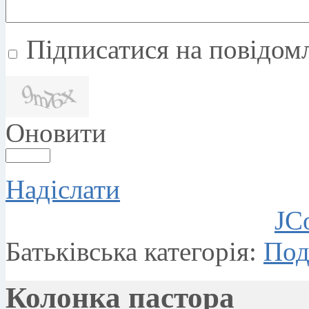
Підписатися на повідомл
Оновити
Надіслати
JC
Батьківська категорія:
Под
Колонка пастора