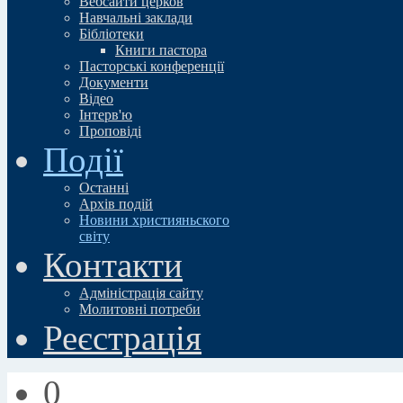
Вебсайти церков
Навчальні заклади
Бібліотеки
Книги пастора
Пасторські конференції
Документи
Відео
Iнтерв'ю
Проповіді
Події
Останні
Архів подій
Новини християньского
свiту
Контакти
Адміністрація сайту
Молитовні потреби
Реєстрація
0