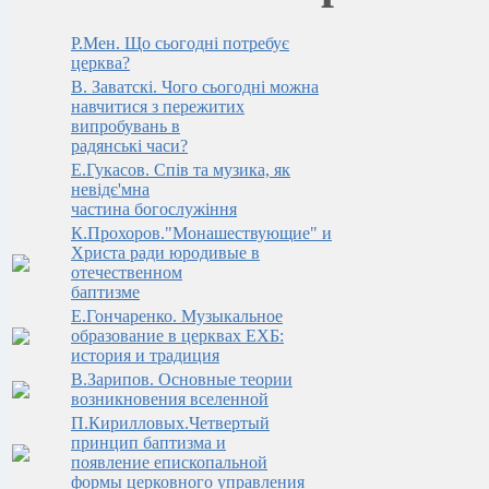
Р.Мен. Що сьогодні потребує
церква?
В. Заватскi. Чого сьогоднi можна
навчитися з пережитих
випробувань в
радянськi часи?
Е.Гукасов. Спів та музика, як
невідє'мна
частина богослужіння
К.Прохоров."Монашествующие" и
Христа ради юродивые в
отечественном
баптизме
Е.Гончаренко. Музыкальное
образование в церквах ЕХБ:
история и традиция
В.Зарипов. Основные теории
возникновения вселенной
П.Кирилловых.Четвертый
принцип баптизма и
появление епископальной
формы церковного управления