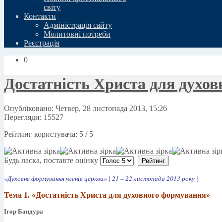
свiту
Контакти
Адміністрація сайту
Молитовні потреби
Реєстрація
0
Достатність Христа для духо
Опубліковано: Четвер, 28 листопада 2013, 15:26
Перегляди: 15527
Рейтинг користувача:
5
/
5
Будь ласка, поставте оцінку
«Духовне формування членів церкви» |
21 – 22 листопада 2013 року
|
Тема 1.
«Достатність Христа для духовного формування»
Ігор Бандура