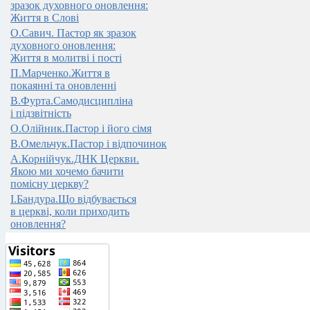
зразок духовного оновлення:
Життя в Слові
О.Савич. Пастор як зразок
духовного оновлення:
Життя в молитві і пості
П.Марченко.Життя в
покаянні та оновленні
В.Фурта.Самодисципліна
і підзвітність
О.Олійник.Пастор і його сімя
В.Омельчук.Пастор і відпочинок
А.Корнійчук.ДНК Церкви.
Якою ми хочемо бачити
помісну церкву?
І.Бандура.Що відбувається
в церкві, коли приходить
оновлення?