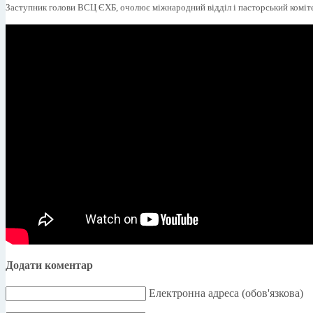
Заступник голови ВСЦ ЄХБ, очолює міжнародний відділ і пасторський коміт
Додати коментар
Електронна адреса (обов'язкова)