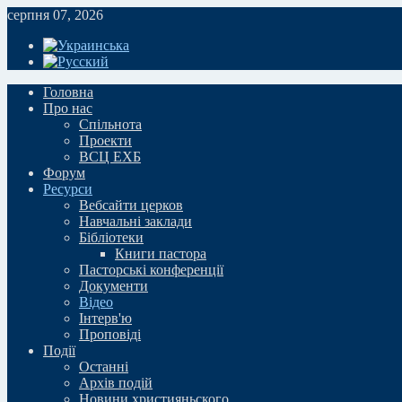
серпня 07, 2026
Головна
Про нас
Спільнота
Проекти
ВСЦ ЕХБ
Форум
Ресурси
Вебсайти церков
Навчальні заклади
Бібліотеки
Книги пастора
Пасторські конференції
Документи
Відео
Iнтерв'ю
Проповіді
Події
Останні
Архів подій
Новини християньского