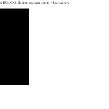
ет ВСЦ ЄХБ. Пастор одеської церкви «Благодать».