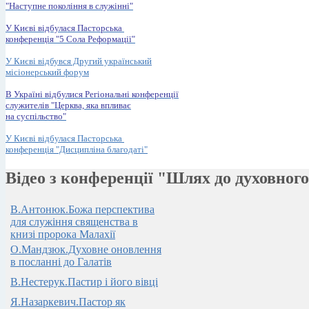
"Наступне покоління в служінні"
У Києві відбулася Пасторська
конференція "5 Сола Реформації"
У Києві відбувся Другий український
місіонерський форум
В Україні відбулися Регіональні конференції
служителів "Церква, яка впливає
на суспільство"
У Києві відбулася Пасторська
конференція "Дисципліна благодаті"
Відео з конференції "Шлях до духовного
В.Антонюк.Божа перспектива
для служіння священства в
книзі пророка Малахії
О.Мандзюк.Духовне оновлення
в посланні до Галатів
В.Нестерук.Пастир і його вівці
Я.Назаркевич.Пастор як