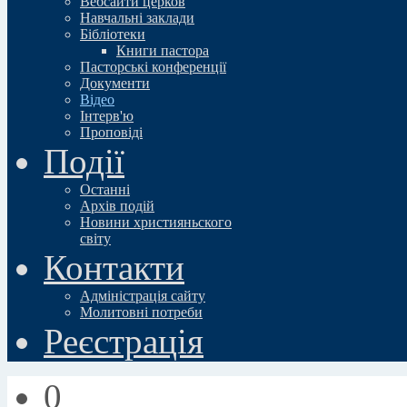
Вебсайти церков
Навчальні заклади
Бібліотеки
Книги пастора
Пасторські конференції
Документи
Відео
Iнтерв'ю
Проповіді
Події
Останні
Архів подій
Новини християньского
свiту
Контакти
Адміністрація сайту
Молитовні потреби
Реєстрація
0