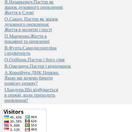
Я.Назаркевич.Пастор як
зразок духовного оновлення:
Життя в Слові
О.Савич. Пастор як зразок
духовного оновлення:
Життя в молитві і пості
П.Марченко.Життя в
покаянні та оновленні
В.Фурта.Самодисципліна
і підзвітність
О.Олійник.Пастор і його сімя
В.Омельчук.Пастор і відпочинок
А.Корнійчук.ДНК Церкви.
Якою ми хочемо бачити
помісну церкву?
І.Бандура.Що відбувається
в церкві, коли приходить
оновлення?