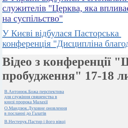
служителів "Церква, яка вплива
на суспільство"
У Києві відбулася Пасторська
конференція "Дисципліна благод
Відео з конференції "
пробудження" 17-18 л
В.Антонюк.Божа перспектива
для служіння священства в
книзі пророка Малахії
О.Мандзюк.Духовне оновлення
в посланні до Галатів
В.Нестерук.Пастир і його вівці